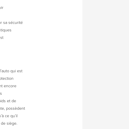
ir
r sa sécurité
stiques
st
.
’auto qui est
otection
nt encore
ns
oids et de
ente, possèdent
’à ce qu’il
 de siège.