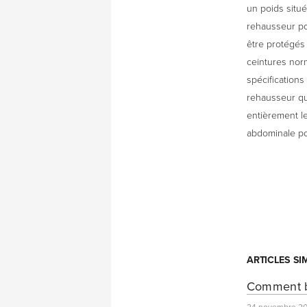
un poids situé
rehausseur pou
être protégés 
ceintures norm
spécification
rehausseur qui
entièrement le
abdominale po
ARTICLES SI
Comment bi