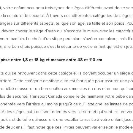
, votre enfant occupera trois types de sièges différents avant de se serv
la ceinture de sécurité. À travers ces différentes catégories de sièges,
ngera sur différents aspects, tel que son âge, sa taille et son poids. Pou
 devrez choisir le siège d’auto qui s’accorde le mieux avec les caractéri
otre bambin. Le choix d’un siège peut alors s’avérer complexe, mais il e
aire le bon choix puisque c’est la sécurité de votre enfant qui est en jeu
 pèse entre 1,8 et 18 kg et mesure entre 48 et 110 cm
ts qui se retrouvent dans cette catégorie, ils doivent occuper un siège d
’arrière. Cette catégorie de siège auto est fabriquée pour assurer une pr
tre bébé et assurer un bon soutien aux muscles du dos et du cou qui so
plus de sécurité, Transport Canada conseille de maintenir votre bébé da
orientée vers l’arrière au moins jusqu’à ce qu’il atteigne les limites de p
orité des sièges auto qui sont orientés vers l’arrière et qui sont mis en v
 poids et de taille qui assurent une excellente assise à votre enfant jusqu
 de deux ans. Il faut noter que ces limites peuvent varier selon le modèle