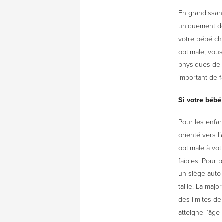
En grandissant
uniquement de 
votre bébé cha
optimale, vous
physiques de v
important de f
Si votre bébé
Pour les enfan
orienté vers l
optimale à vo
faibles. Pour 
un siège auto 
taille. La maj
des limites de
atteigne l’âge