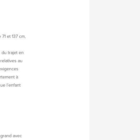
 71 et 137 cm,
 du trajet en
 relatives au
 exigences
ortement à
ue l’enfant
t grand avec