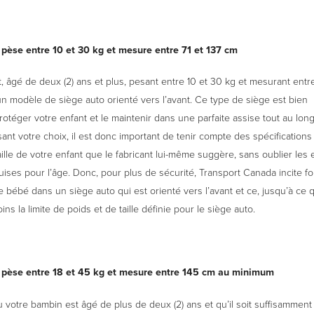
 pèse entre 10 et 30 kg et mesure entre 71 et 137 cm
t, âgé de deux (2) ans et plus, pesant entre 10 et 30 kg et mesurant entre
r un modèle de siège auto orienté vers l’avant. Ce type de siège est bien
otéger votre enfant et le maintenir dans une parfaite assise tout au long
isant votre choix, il est donc important de tenir compte des spécifications
taille de votre enfant que le fabricant lui-même suggère, sans oublier les
ises pour l’âge. Donc, pour plus de sécurité, Transport Canada incite f
e bébé dans un siège auto qui est orienté vers l’avant et ce, jusqu’à ce q
ns la limite de poids et de taille définie pour le siège auto.
é pèse entre 18 et 45 kg et mesure entre 145 cm au minimum
 votre bambin est âgé de plus de deux (2) ans et qu’il soit suffisammen