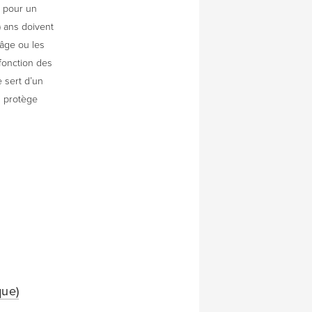
r pour un
) ans doivent
’âge ou les
 fonction des
 sert d’un
i protège
que)