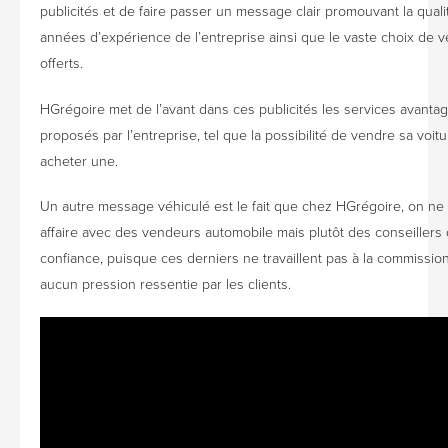
publicités et de faire passer un message clair promouvant la quali
années d’expérience de l’entreprise ainsi que le vaste choix de v
offerts.
HGrégoire met de l’avant dans ces publicités les services avanta
proposés par l’entreprise, tel que la possibilité de vendre sa voit
acheter une.
Un autre message véhiculé est le fait que chez HGrégoire, on ne 
affaire avec des vendeurs automobile mais plutôt des conseillers
confiance, puisque ces derniers ne travaillent pas à la commissio
aucun pression ressentie par les clients.