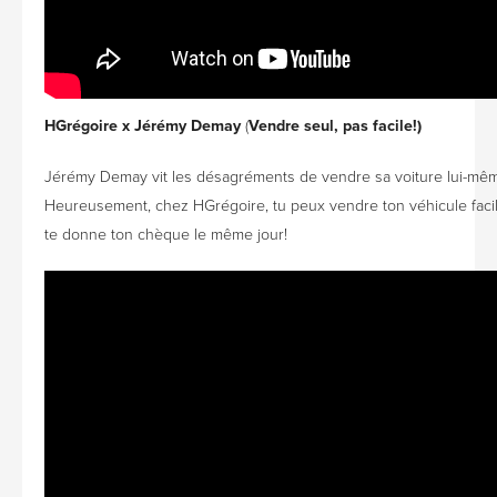
HGrégoire x Jérémy Demay
(
Vendre seul, pas facile!)
Jérémy Demay vit les désagréments de vendre sa voiture lui-mê
Heureusement, chez HGrégoire, tu peux vendre ton véhicule facil
te donne ton chèque le même jour!