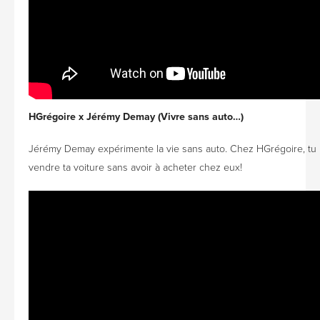
HGrégoire x Jérémy Demay (Vivre sans auto…)
Jérémy Demay expérimente la vie sans auto. Chez HGrégoire, tu
vendre ta voiture sans avoir à acheter chez eux!