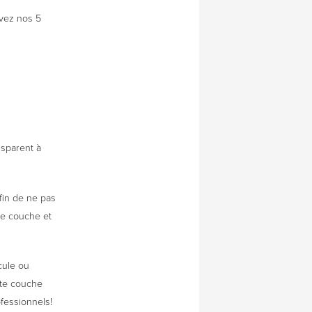
ivez nos 5
nsparent à
afin de ne pas
tte couche et
cule ou
tte couche
fessionnels!