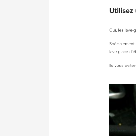
Utilisez
Oui, les lave-
Spécialement e
lave-glace d’é
Ils vous évite