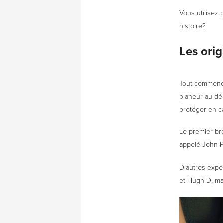
Vous utilisez 
histoire?
Les orig
Tout commence
planeur au déb
protéger en c
Le premier br
appelé John P
D’autres expér
et Hugh D, mai