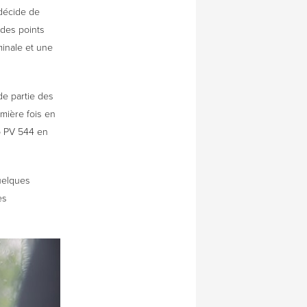
 décide de
 des points
minale et une
de partie des
emière fois en
o PV 544 en
uelques
es