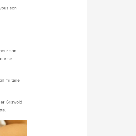
-vous son
 pour son
pour se
n militaire
ger Griswold
ate.