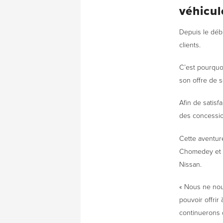
véhicul
Depuis le débu
clients.
C’est pourquoi
son offre de 
Afin de satisf
des concessio
Cette aventur
Chomedey et V
Nissan.
« Nous ne nou
pouvoir offri
continuerons d