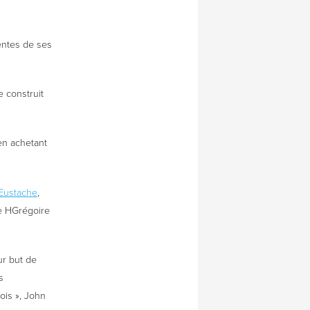
tentes de ses
e construit
 en achetant
-Eustache
,
de HGrégoire
ur but de
s
ois », John