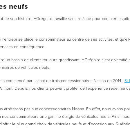
es neufs
t de son histoire, HGrégoire travaille sans relâche pour combler les at
 l’entreprise place le consommateur au centre de ses activités, et qu’ell
services en conséquence.
aire un bassin de clients toujours grandissant, HGrégoire s’est diversifié
nnaires de véhicules neufs.
e a commencé par l’achat de trois concessionnaires Nissan en 2014 :
St
imont. Depuis, nos clients peuvent profiter de l’expérience redéfinie 
s arrêterons pas aux concessionnaires Nissan. En effet, nous avons po
r à nos consommateurs une gamme élargie de véhicules neufs. Ainsi, nou
’offrir le plus grand choix de véhicules neufs et d’occasion aux Québéc