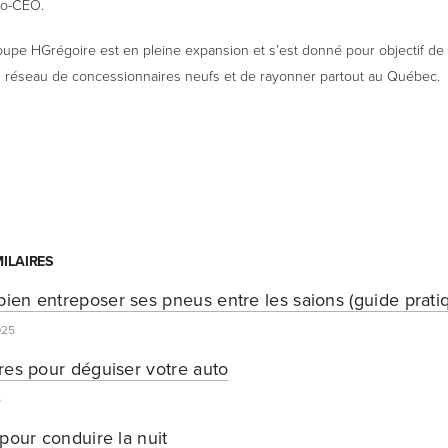
co-CEO.
roupe HGrégoire est en pleine expansion et s’est donné pour objectif de
n réseau de concessionnaires neufs et de rayonner partout au Québec.
MILAIRES
en entreposer ses pneus entre les saions (guide prati
025
res pour déguiser votre auto
5
pour conduire la nuit