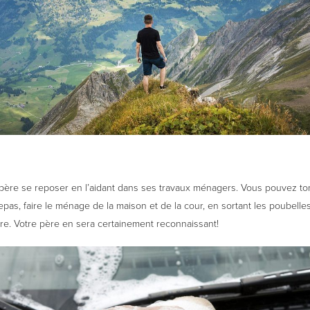
 père se reposer en l’aidant dans ses travaux ménagers. Vous pouvez to
epas, faire le ménage de la maison et de la cour, en sortant les poubel
ure. Votre père en sera certainement reconnaissant!