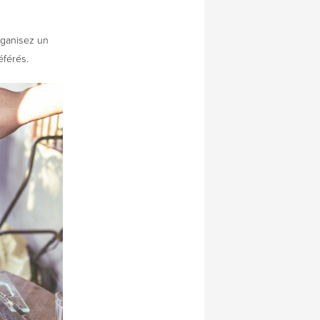
rganisez un
éférés.