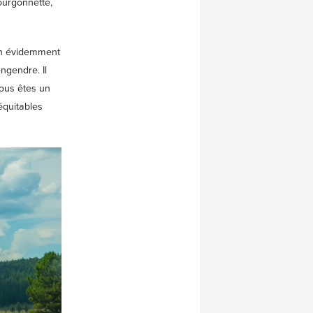
ourgonnette,
ien évidemment
ngendre. Il
vous êtes un
équitables