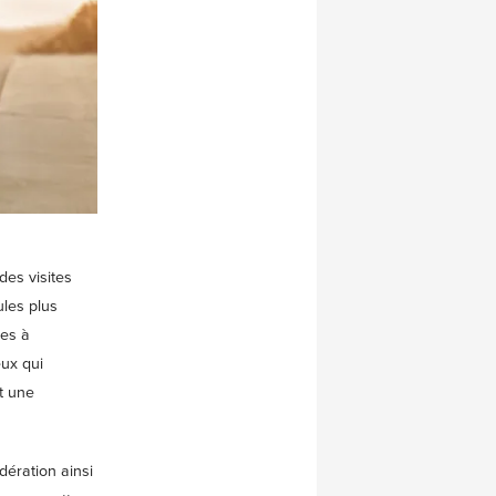
des visites
ules plus
les à
ux qui
t une
ération ainsi